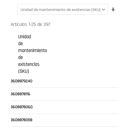
Fijar
Direcci
Ascend
Artículos
1
-
25
de
397
Unidad
de
mantenimiento
de
existencias
(SKU)
3608879240
3608878116
3608878060
3608878058