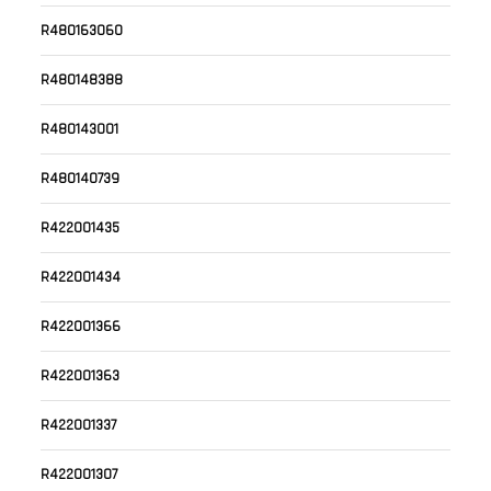
R480163060
R480148388
R480143001
R480140739
R422001435
R422001434
R422001366
R422001363
R422001337
R422001307