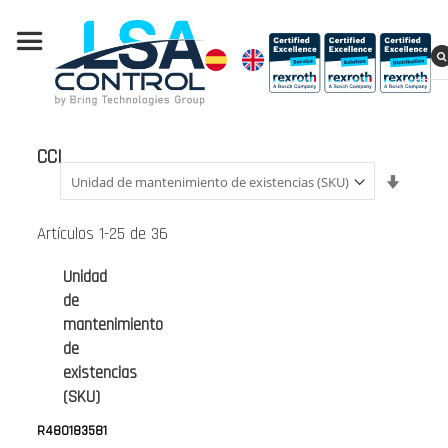
CCI
Fijar
Direcci
Ascend
Artículos
1
-
25
de
36
Unidad
de
mantenimiento
de
existencias
(SKU)
R480183581