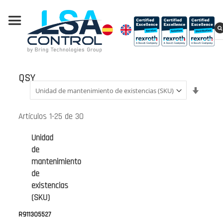
QSY
Fijar
Direcci
Ascend
Artículos
1
-
25
de
30
Unidad
de
mantenimiento
de
existencias
(SKU)
R911305527