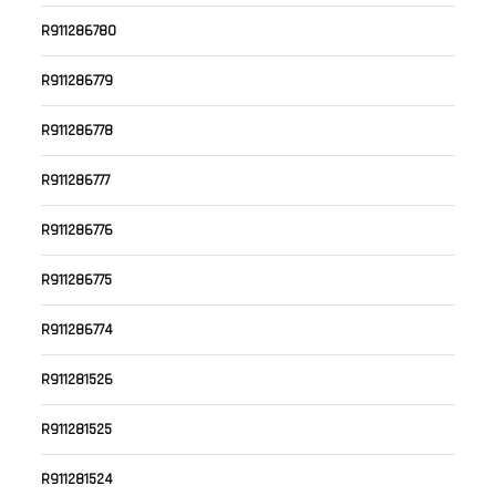
R911286780
R911286779
R911286778
R911286777
R911286776
R911286775
R911286774
R911281526
R911281525
R911281524