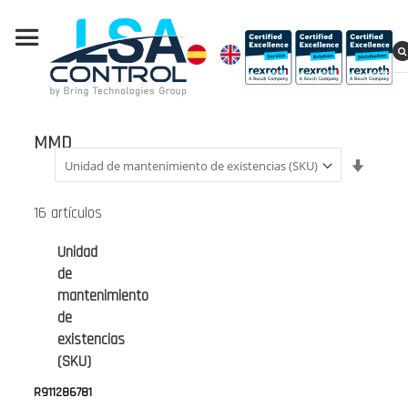
MMD
Fijar
Direcci
Ascend
16
artículos
Unidad
de
mantenimiento
de
existencias
(SKU)
R911286781