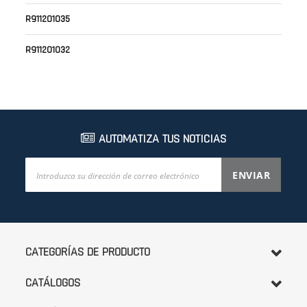
R911201035
R911201032
AUTOMATIZA TUS NOTICIAS
Inscríbase
ENVIAR
a
nuestro
boletín
de
noticias:
CATEGORÍAS DE PRODUCTO
CATÁLOGOS