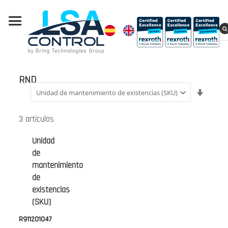
RND
Fijar
Direcci
Ascend
3
artículos
Unidad
de
mantenimiento
de
existencias
(SKU)
R911201047