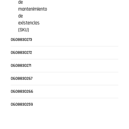
de
mantenimiento
de
existencias
(SKU)
0608830273
0608830272
0608830271
0608830267
0608830266
0608830259