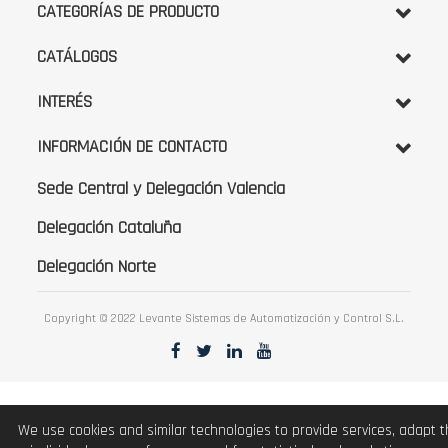
noticias:
CATEGORÍAS DE PRODUCTO
CATÁLOGOS
INTERÉS
INFORMACIÓN DE CONTACTO
Sede Central y Delegación Valencia
Delegación Cataluña
Delegación Norte
Copyright © 2022 Levante Sistemas de Automatización y Control S.L.
We use cookies and similar technologies to provide services, adapt 