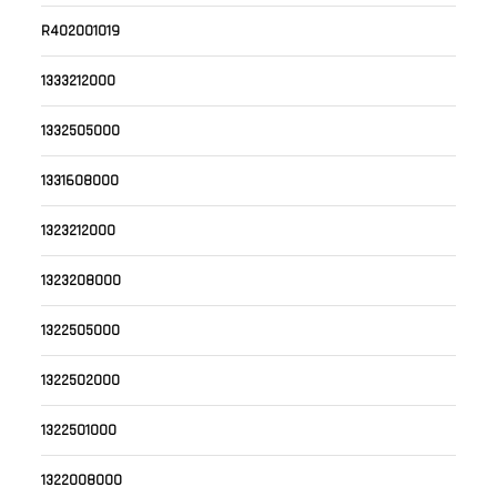
R402001019
1333212000
1332505000
1331608000
1323212000
1323208000
1322505000
1322502000
1322501000
1322008000