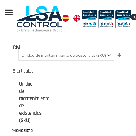
ICM
Fijar
Direcci
Ascend
15
artículos
Unidad
de
mantenimiento
de
existencias
(SKU)
R404051010