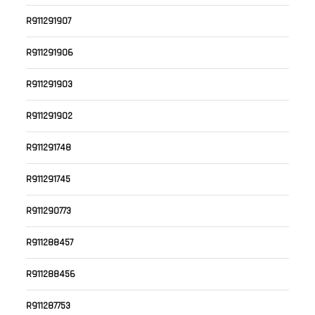
R911291907
R911291906
R911291903
R911291902
R911291748
R911291745
R911290773
R911288457
R911288456
R911287753