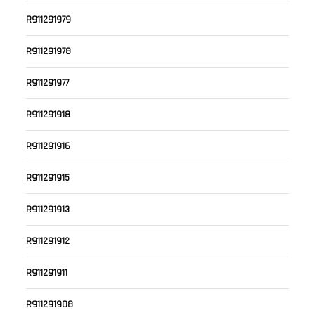
R911291979
R911291978
R911291977
R911291918
R911291916
R911291915
R911291913
R911291912
R911291911
R911291908