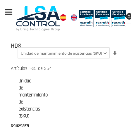
HDS
Fijar
Direcci
Ascend
Artículos
1
-
25
de
364
Unidad
de
mantenimiento
de
existencias
(SKU)
R911293571