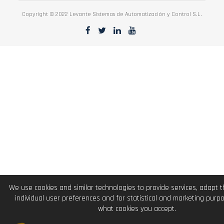
Copyright © 2022 Levante Sistemas de Automatización y Control S.L.
We use cookies and similar technologies to provide services, adapt 
individual user preferences and for statistical and marketing purp
what cookies you accept.