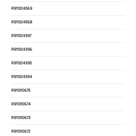
R911324569
R911324568
R911324397
R911324396
R911324395
R911324394
R911310675
R911310674
R911310673
R911310672