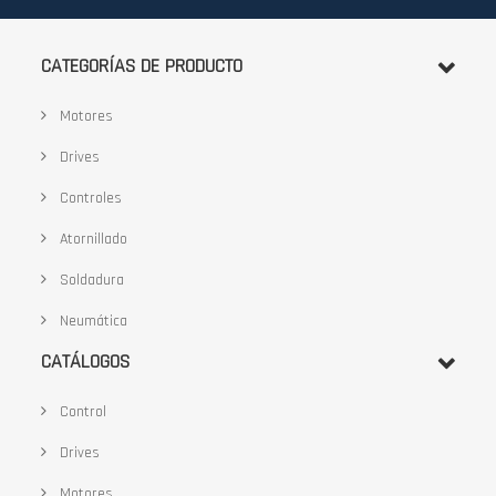
boletín
de
noticias:
CATEGORÍAS DE PRODUCTO
Motores
Drives
Controles
Atornillado
Soldadura
Neumática
CATÁLOGOS
Control
Drives
Motores