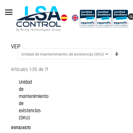
VEP
Fijar
Direcci
Ascend
Artículos
1
-
25
de
71
Unidad
de
mantenimiento
de
existencias
(SKU)
R911324570