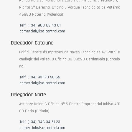
Ronda Narciso Monturiol y Estarriol, 7-9 Edificio TecnoParQ
Planta 2ª Derecha, Oficina 3 Parque Tecnológico de Paterna
46980 Paterna (Valencia)
Telf. (+34) 960 62 43 01
comercial@lsa-control.com
Delegación Cataluña
Edifici Centre d’Empreses de Noves Tecnologies Av. Parc Te
cnològic del valles, 3 Oficina 38 08290 Cerdanyola (Barcelo
na)
Telf. (+34) 931 20 56 65
comercial@lsa-control.com
Delegación Norte
Astintze Kalea 6 Oficina Nº 5 Centro Empresarial Inbisa 481
60 Derio (Bizkaia)
Telf. (+34) 946 34 51 23
comercial@lsa-control.com