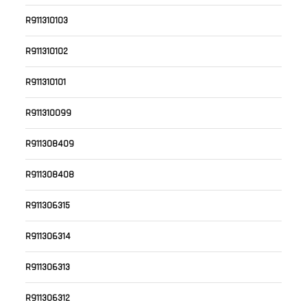
R911310103
R911310102
R911310101
R911310099
R911308409
R911308408
R911306315
R911306314
R911306313
R911306312