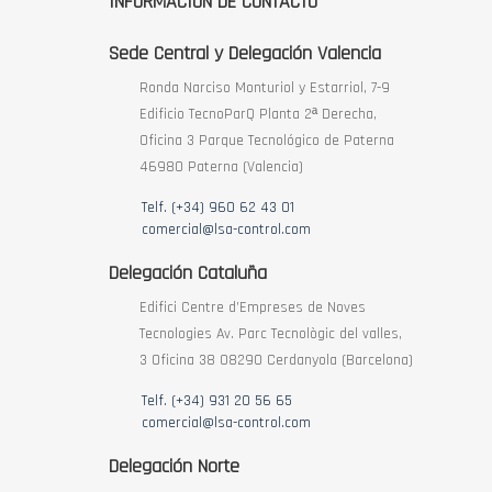
INFORMACIÓN DE CONTACTO
Sede Central y Delegación Valencia
Ronda Narciso Monturiol y Estarriol, 7-9
Edificio TecnoParQ Planta 2ª Derecha,
Oficina 3 Parque Tecnológico de Paterna
46980 Paterna (Valencia)
Telf. (+34) 960 62 43 01
comercial@lsa-control.com
Delegación Cataluña
Edifici Centre d’Empreses de Noves
Tecnologies Av. Parc Tecnològic del valles,
3 Oficina 38 08290 Cerdanyola (Barcelona)
Telf. (+34) 931 20 56 65
comercial@lsa-control.com
Delegación Norte