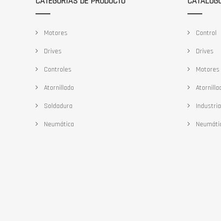
CATEGORÍAS DE PRODUCTO
CATÁLOG
Motores
Control
Drives
Drives
Controles
Motores
Atornillado
Atornilla
Soldadura
Industria
Neumática
Neumáti