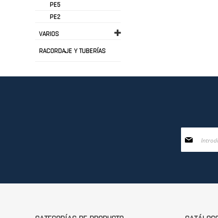
PE5
PE2
VARIOS
RACORDAJE Y TUBERÍAS
Inscríbase
a
nuestro
boletín
de
noticias: