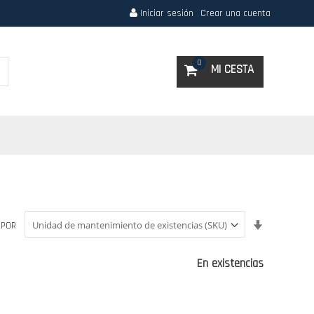
Iniciar sesión
Crear una cuenta
Search
0
MI CESTA
Fijar
 POR
Dirección
Ascendent
En existencias