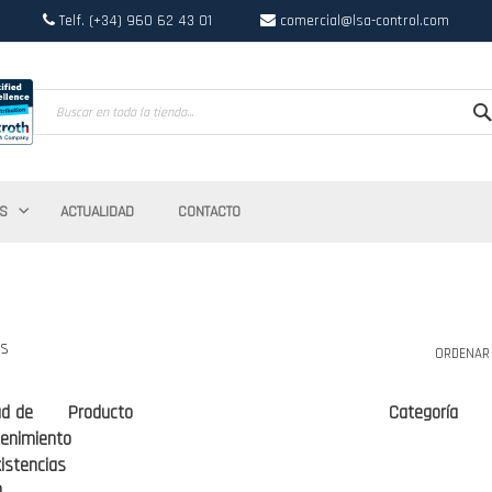
Telf. (+34) 960 62 43 01
comercial@lsa-control.com
Search
S
ACTUALIDAD
CONTACTO
os
ORDENAR
ad de
Producto
Categoría
enimiento
istencias