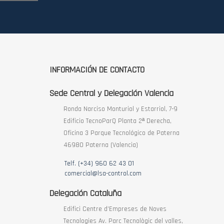
INFORMACIÓN DE CONTACTO
Sede Central y Delegación Valencia
Ronda Narciso Monturiol y Estarriol, 7-9
Edificio TecnoParQ Planta 2ª Derecha,
Oficina 3 Parque Tecnológico de Paterna
46980 Paterna (Valencia)
Telf. (+34) 960 62 43 01
comercial@lsa-control.com
Delegación Cataluña
Edifici Centre d’Empreses de Noves
Tecnologies Av. Parc Tecnològic del valles,