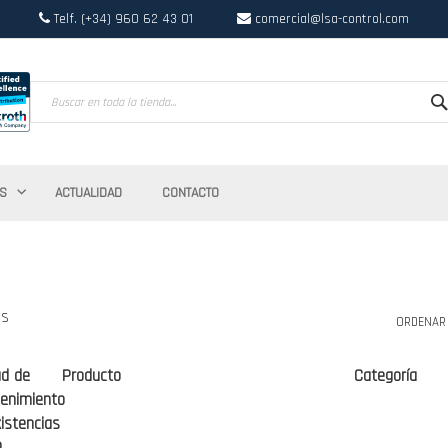
Telf. (+34) 960 62 43 01
comercial@lsa-control.com
Search
S
ACTUALIDAD
CONTACTO
os
ORDENAR
ad de
Producto
Categoría
enimiento
istencias