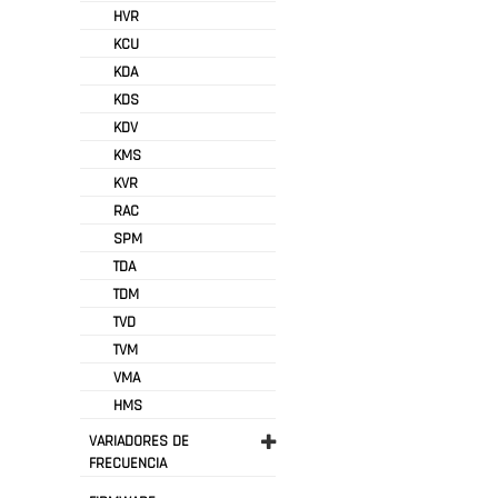
HVR
KCU
KDA
KDS
KDV
KMS
KVR
RAC
SPM
TDA
TDM
TVD
TVM
VMA
HMS
VARIADORES DE
FRECUENCIA