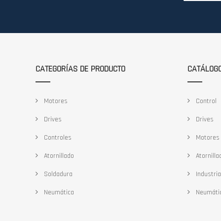
nuestro
boletín
de
noticias:
CATEGORÍAS DE PRODUCTO
CATÁLOG
Motores
Control
Drives
Drives
Controles
Motores
Atornillado
Atornilla
Soldadura
Industria
Neumática
Neumáti