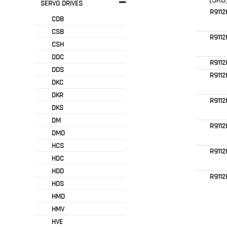
(SKU
SERVO DRIVES
R9112
CDB
CSB
R9112
CSH
DDC
R9112
DDS
R9112
DKC
DKR
R9112
DKS
DM
R9112
DMD
HCS
R9112
HDC
HDD
R9112
HDS
HMD
HMV
HVE