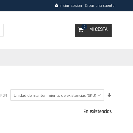
Iniciar sesión
Crear una cuenta
Search
0
MI CESTA
Fijar
 POR
Dirección
Ascendent
En existencias