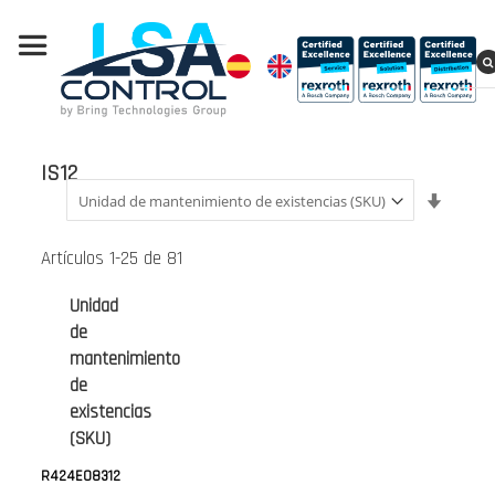
IS12
Fijar
Direcci
Ascend
Artículos
1
-
25
de
81
Unidad
de
mantenimiento
de
existencias
(SKU)
R424E08312