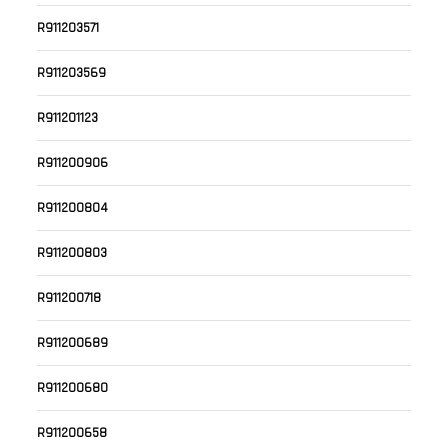
R911203571
R911203569
R911201123
R911200906
R911200804
R911200803
R911200718
R911200689
R911200680
R911200658