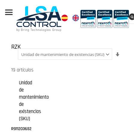
RZK
Fijar
Direcci
Ascend
19
artículos
Unidad
de
mantenimiento
de
existencias
(SKU)
R911203652