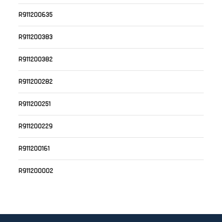
R911200635
R911200383
R911200382
R911200282
R911200251
R911200229
R911200161
R911200002