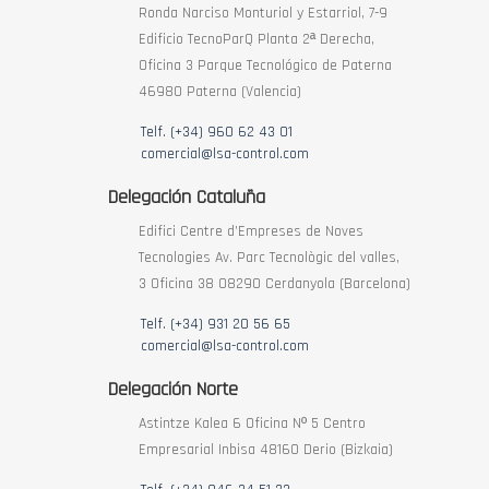
Ronda Narciso Monturiol y Estarriol, 7-9
Edificio TecnoParQ Planta 2ª Derecha,
Oficina 3 Parque Tecnológico de Paterna
46980 Paterna (Valencia)
Telf. (+34) 960 62 43 01
comercial@lsa-control.com
Delegación Cataluña
Edifici Centre d’Empreses de Noves
Tecnologies Av. Parc Tecnològic del valles,
3 Oficina 38 08290 Cerdanyola (Barcelona)
Telf. (+34) 931 20 56 65
comercial@lsa-control.com
Delegación Norte
Astintze Kalea 6 Oficina Nº 5 Centro
Empresarial Inbisa 48160 Derio (Bizkaia)