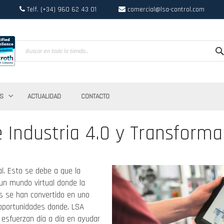
Telf. (+34) 960 62 43 01
comercial@lsa-control.com
Search
S
ACTUALIDAD
CONTACTO
e Industria 4.0 y Transformac
al. Esto se debe a que la
 un mundo virtual donde la
as se han convertido en uno
 oportunidades donde, LSA
esfuerzan día a día en ayudar