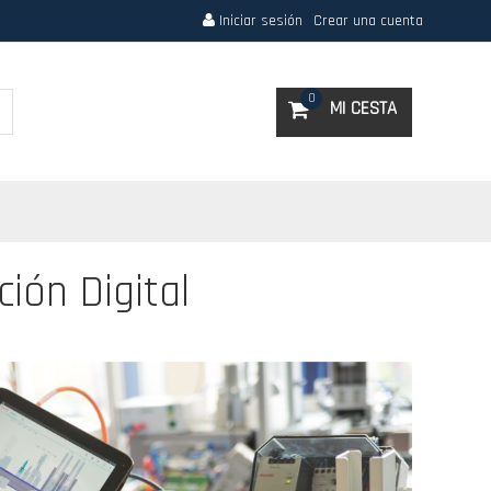
Iniciar sesión
Crear una cuenta
Search
0
MI CESTA
ión Digital