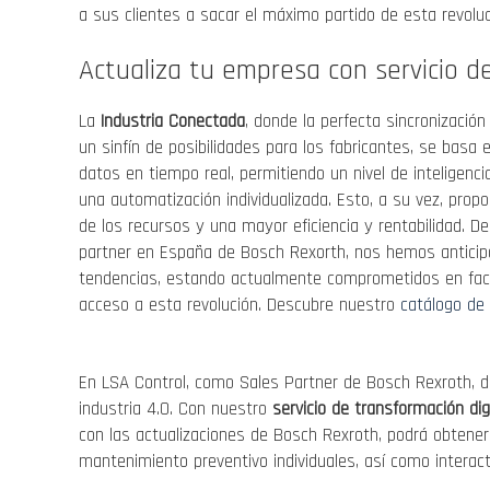
a sus clientes a sacar el máximo partido de esta revoluc
Actualiza tu empresa con servicio de
La
Industria Conectada
, donde la perfecta sincronización 
un sinfín de posibilidades para los fabricantes, se basa 
datos en tiempo real, permitiendo un nivel de inteligenc
una automatización individualizada. Esto, a su vez, prop
de los recursos y una mayor eficiencia y rentabilidad. 
partner en España de Bosch Rexorth, nos hemos antici
tendencias, estando actualmente comprometidos en facili
acceso a esta revolución. Descubre nuestro
catálogo de 
En LSA Control, como Sales Partner de Bosch Rexroth, d
industria 4.0. Con nuestro
servicio de transformación dig
con las actualizaciones de Bosch Rexroth, podrá obtener
mantenimiento preventivo individuales, así como interac