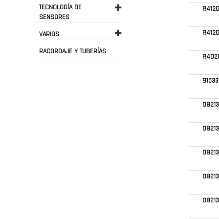
TECNOLOGÍA DE
R412
SENSORES
R4120
VARIOS
RACORDAJE Y TUBERÍAS
R402
91533
0821
0821
0821
0821
08213