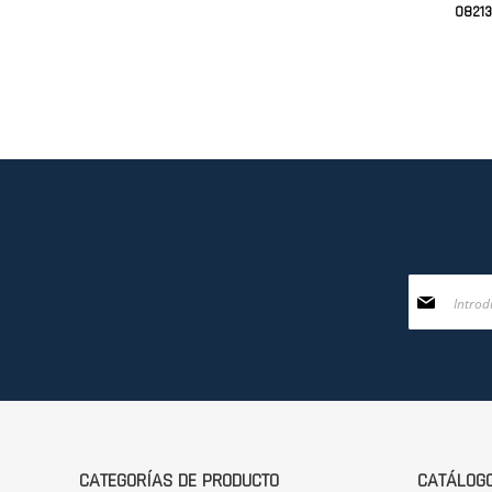
0821
Inscríbase
a
nuestro
boletín
de
noticias:
CATEGORÍAS DE PRODUCTO
CATÁLOG