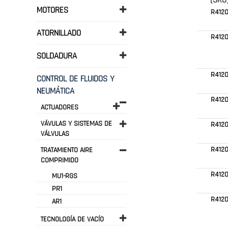
(SKU
MOTORES
R412
ATORNILLADO
R412
SOLDADURA
R412
CONTROL DE FLUIDOS Y
NEUMÁTICA
R412
ACTUADORES
VÁVULAS Y SISTEMAS DE
R412
VÁLVULAS
R412
TRATAMIENTO AIRE
COMPRIMIDO
R4120
MU1-RGS
PR1
R412
AR1
TECNOLOGÍA DE VACÍO