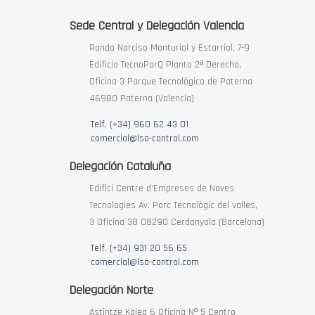
Sede Central y Delegación Valencia
Ronda Narciso Monturiol y Estarriol, 7-9
Edificio TecnoParQ Planta 2ª Derecha,
Oficina 3 Parque Tecnológico de Paterna
46980 Paterna (Valencia)
Telf. (+34) 960 62 43 01
comercial@lsa-control.com
Delegación Cataluña
Edifici Centre d’Empreses de Noves
Tecnologies Av. Parc Tecnològic del valles,
3 Oficina 38 08290 Cerdanyola (Barcelona)
Telf. (+34) 931 20 56 65
comercial@lsa-control.com
Delegación Norte
Astintze Kalea 6 Oficina Nº 5 Centro