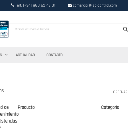
Telf. (+34) 960 62 43 01
comercial@lsa-control.com
Search
S
ACTUALIDAD
CONTACTO
los
ORDENAR
ad de
Producto
Categoría
enimiento
istencias