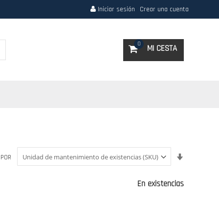
Iniciar sesión
Crear una cuenta
Search
0
MI CESTA
Fijar
 POR
Dirección
Ascendent
En existencias