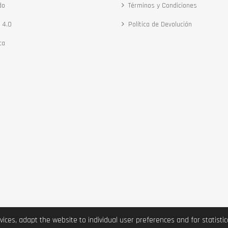
do
Términos y Condiciones
 4.0
Política de Devolución
ca
vices, adapt the website to individual user preferences and for statist