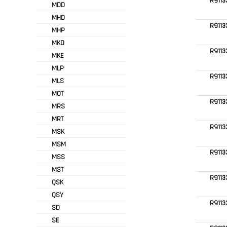
R911
MDD
MHD
R9113
MHP
MKD
R911
MKE
MLP
R9113
MLS
MOT
R9113
MRS
MRT
R9113
MSK
MSM
R911
MSS
MST
R9113
QSK
QSY
R9113
SD
SE