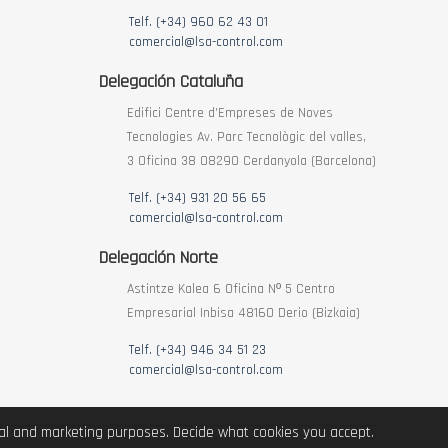
Telf. (+34) 960 62 43 01
comercial@lsa-control.com
Delegación Cataluña
Edifici Centre d’Empreses de Noves
Tecnologies Av. Parc Tecnològic del valles,
3 Oficina 38 08290 Cerdanyola (Barcelona)
Telf. (+34) 931 20 56 65
comercial@lsa-control.com
Delegación Norte
Astintze Kalea 6 Oficina Nº 5 Centro
Empresarial Inbisa 48160 Derio (Bizkaia)
Telf. (+34) 946 34 51 23
comercial@lsa-control.com
ical and marketing purposes. Decide what cookies you accept.