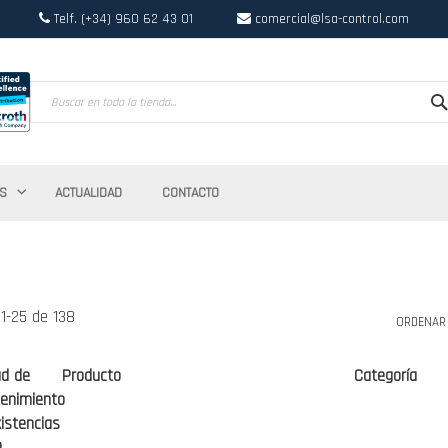
Telf. (+34) 960 62 43 01
comercial@lsa-control.com
Search
S
ACTUALIDAD
CONTACTO
s
1
-
25
de
138
ORDENAR
ad de
Producto
Categoría
enimiento
istencias