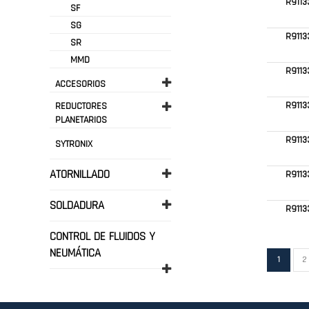
R9113
SF
SG
R9113
SR
MMD
R9113
ACCESORIOS
R911
REDUCTORES
PLANETARIOS
R9113
SYTRONIX
ATORNILLADO
R9113
SOLDADURA
R911
CONTROL DE FLUIDOS Y
NEUMÁTICA
Página
Actualme
P
1
2