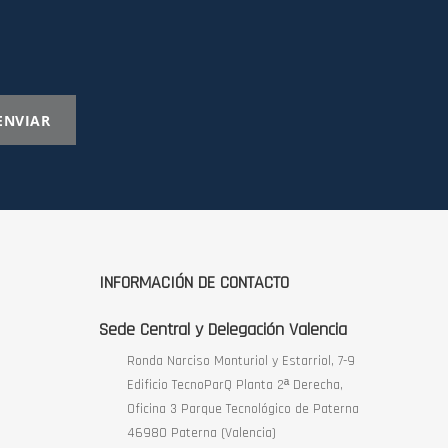
ENVIAR
INFORMACIÓN DE CONTACTO
Sede Central y Delegación Valencia
Ronda Narciso Monturiol y Estarriol, 7-9
Edificio TecnoParQ Planta 2ª Derecha,
Oficina 3 Parque Tecnológico de Paterna
46980 Paterna (Valencia)