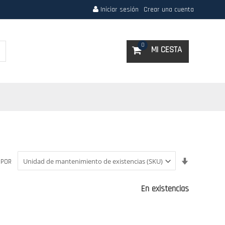
Iniciar sesión
Crear una cuenta
Search
0
MI CESTA
Fijar
 POR
Dirección
Ascendent
En existencias