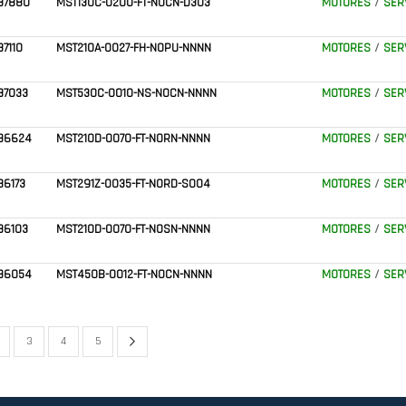
37880
MST130C-0200-FT-N0CN-D303
MOTORES
/
SER
37110
MST210A-0027-FH-N0PU-NNNN
MOTORES
/
SER
37033
MST530C-0010-NS-N0CN-NNNN
MOTORES
/
SER
336624
MST210D-0070-FT-N0RN-NNNN
MOTORES
/
SER
36173
MST291Z-0035-FT-N0RD-S004
MOTORES
/
SER
36103
MST210D-0070-FT-N0SN-NNNN
MOTORES
/
SER
336054
MST450B-0012-FT-N0CN-NNNN
MOTORES
/
SER
Página
Siguiente
nte estás leyendo página
ágina
Página
Página
Página
3
4
5