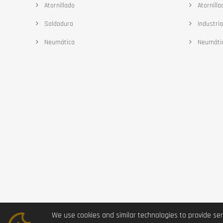
Atornillado
Atornilla
Soldadura
Industria
Neumática
Neumáti
We use cookies and similar technologies to provide ser