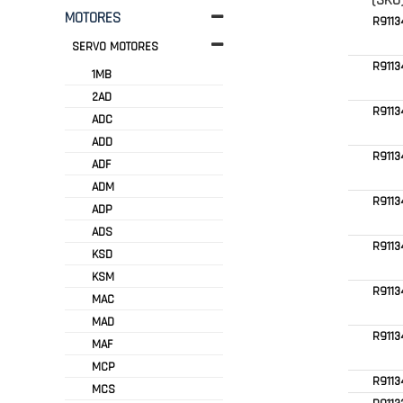
(SKU
MOTORES
R911
SERVO MOTORES
R9113
1MB
2AD
R9113
ADC
ADD
R911
ADF
ADM
R9113
ADP
ADS
R9113
KSD
KSM
R9113
MAC
MAD
R9113
MAF
MCP
R911
MCS