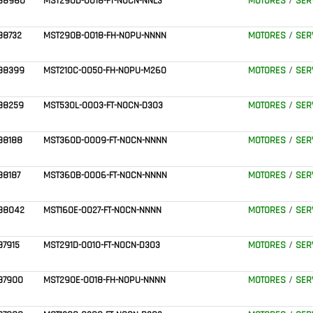
338960
MST290D-0018-FT-N0CN-NNL3
MOTORES
/
SER
38732
MST290B-0018-FH-N0PU-NNNN
MOTORES
/
SER
338399
MST210C-0050-FH-N0PU-M260
MOTORES
/
SER
38259
MST530L-0003-FT-N0CN-D303
MOTORES
/
SER
38188
MST360D-0009-FT-N0CN-NNNN
MOTORES
/
SER
38187
MST360B-0006-FT-N0CN-NNNN
MOTORES
/
SER
338042
MST160E-0027-FT-N0CN-NNNN
MOTORES
/
SER
37915
MST291D-0010-FT-N0CN-D303
MOTORES
/
SER
37900
MST290E-0018-FH-N0PU-NNNN
MOTORES
/
SER