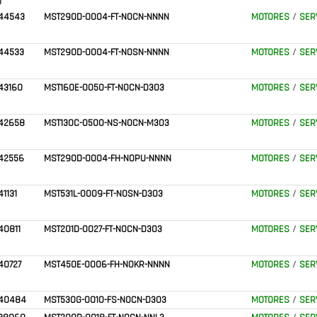
)
344543
MST290D-0004-FT-N0CN-NNNN
MOTORES
/
SER
44533
MST290D-0004-FT-N0SN-NNNN
MOTORES
/
SER
43160
MST160E-0050-FT-N0CN-D303
MOTORES
/
SER
342658
MST130C-0500-NS-N0CN-M303
MOTORES
/
SER
42556
MST290D-0004-FH-N0PU-NNNN
MOTORES
/
SER
41131
MST531L-0009-FT-N0SN-D303
MOTORES
/
SER
40811
MST201D-0027-FT-N0CN-D303
MOTORES
/
SER
40727
MST450E-0006-FH-N0KR-NNNN
MOTORES
/
SER
340484
MST530G-0010-FS-N0CN-D303
MOTORES
/
SER