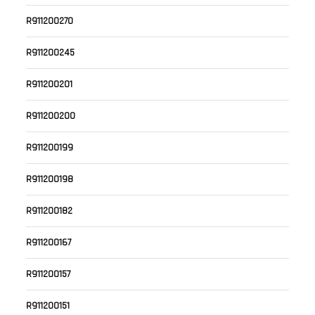
R911200270
R911200245
R911200201
R911200200
R911200199
R911200198
R911200182
R911200167
R911200157
R911200151