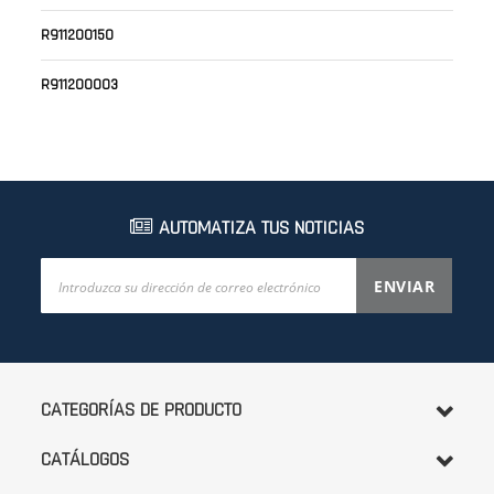
R911200150
R911200003
AUTOMATIZA TUS NOTICIAS
Inscríbase
ENVIAR
a
nuestro
boletín
de
noticias:
CATEGORÍAS DE PRODUCTO
CATÁLOGOS