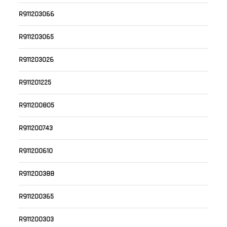
R911203066
R911203065
R911203026
R911201225
R911200805
R911200743
R911200610
R911200388
R911200365
R911200303