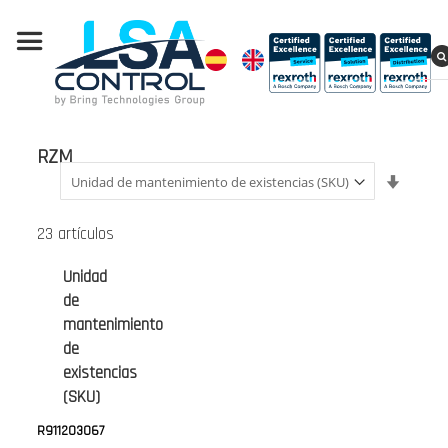
RZM
Fijar
Direcci
Ascend
23
artículos
Unidad
de
mantenimiento
de
existencias
(SKU)
R911203067