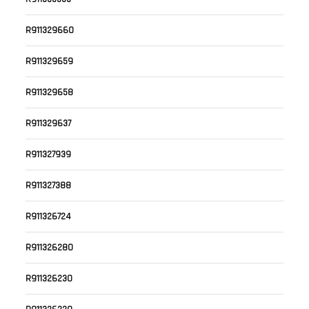
R911329660
R911329659
R911329658
R911329637
R911327939
R911327388
R911326724
R911326280
R911326230