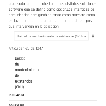
procesado, que dan cobertura a las distintas soluciones
software que se defina como opción.Los interfaces de
comunicación configurables tanto como maestro como
esclavo permiten interactuar con el resto de equipos
que intervengan en la aplicación.
Fijar
Direcci
Ascend
Artículos
1
-
25
de
1047
Unidad
de
mantenimiento
de
existencias
(SKU)
R911342351
R911335553