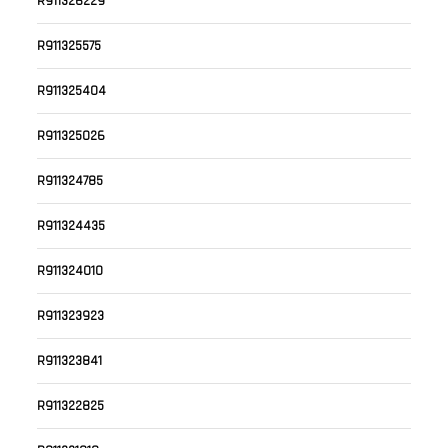
R911326229
R911325575
R911325404
R911325026
R911324785
R911324435
R911324010
R911323923
R911323841
R911322825