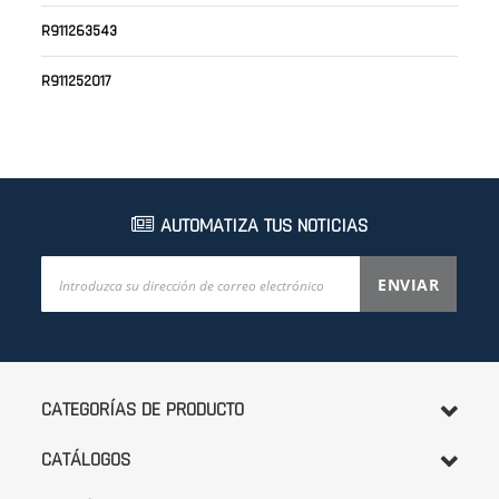
R911263543
R911252017
AUTOMATIZA TUS NOTICIAS
Inscríbase
ENVIAR
a
nuestro
boletín
de
noticias:
CATEGORÍAS DE PRODUCTO
CATÁLOGOS