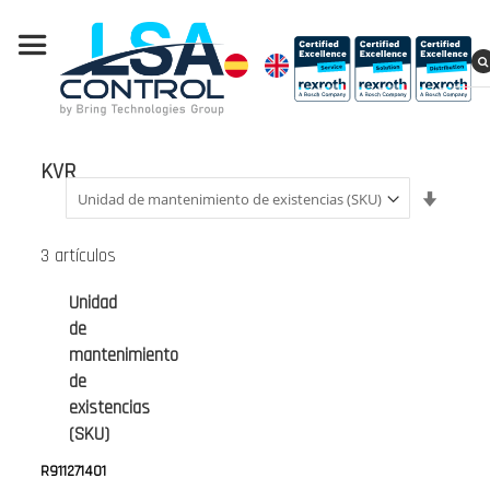
KVR
Fijar
Direcci
Ascend
3
artículos
Unidad
de
mantenimiento
de
existencias
(SKU)
R911271401