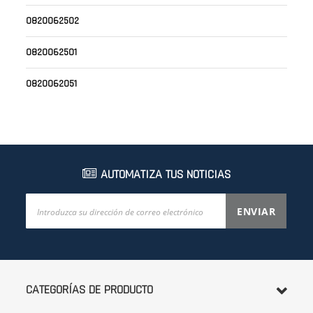
0820062502
0820062501
0820062051
AUTOMATIZA TUS NOTICIAS
Inscríbase
ENVIAR
a
nuestro
boletín
de
noticias:
CATEGORÍAS DE PRODUCTO