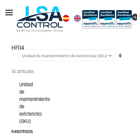
HF04
Fijar
Direcci
Ascend
14
artículos
Unidad
de
mantenimiento
de
existencias
(SKU)
R480751026