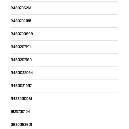
R480706213
R480702755
R480700898
R480207791
R480207760
R480032034
R480031997
R422000061
1825700104
0820062601