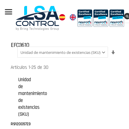
EFC3610
Fijar
Direcci
Ascend
Artículos
1
-
25
de
30
Unidad
de
mantenimiento
de
existencias
(SKU)
R912005723