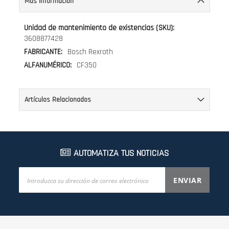
Más Información
Más
Información
3608877428
Bosch Rexroth
CF350
Artículos Relacionados
AUTOMATIZA TUS NOTICIAS
Inscríbase
ENVIAR
a
nuestro
boletín
de