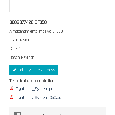
Saltar
al
3608877428 CF350
comienzo
Almacenamiento masivo CF350
de
la
3608877428
galería
CF350
de
Bosch Rexroth
imágenes
Delivery time 40 days
Technical documentation
Tightening_System.pdf
Tightening_System_350.pdf