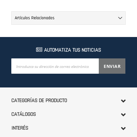
Artículos Relacionados
AUTOMATIZA TUS NOTICIAS
Inscríbase
ENVIAR
a
nuestro
boletín
de
noticias:
CATEGORÍAS DE PRODUCTO
CATÁLOGOS
INTERÉS