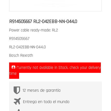
Saltar
al
R914505667 RL2-042EBB-NN-044,0
comienzo
Power cable ready-made: RL2
de
la
R914505667
galería
RL2-042EBB-NN-044,0
de
Bosch Rexroth
imágenes
Currently not available in Stock, check your delivery
time
12 meses de garantía
Entrega en todo el mundo