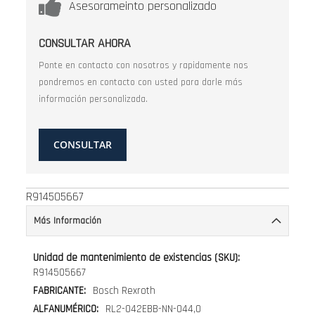
Asesorameinto personalizado
CONSULTAR AHORA
Ponte en contacto con nosotros y rapidamente nos
pondremos en contacto con usted para darle más
información personalizada.
CONSULTAR
R914505667
Más Información
Más
Información
R914505667
Bosch Rexroth
RL2-042EBB-NN-044,0