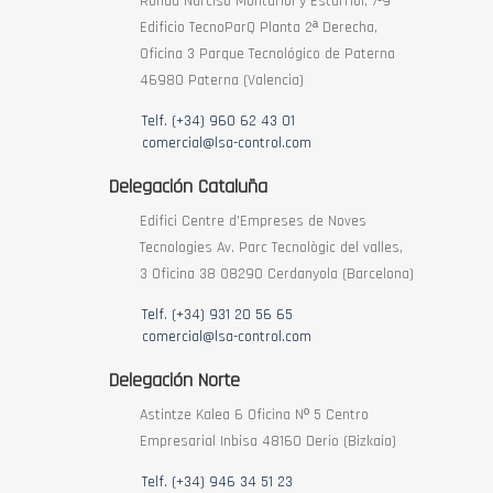
Ronda Narciso Monturiol y Estarriol, 7-9
Edificio TecnoParQ Planta 2ª Derecha,
Oficina 3 Parque Tecnológico de Paterna
46980 Paterna (Valencia)
Telf. (+34) 960 62 43 01
comercial@lsa-control.com
Delegación Cataluña
Edifici Centre d’Empreses de Noves
Tecnologies Av. Parc Tecnològic del valles,
3 Oficina 38 08290 Cerdanyola (Barcelona)
Telf. (+34) 931 20 56 65
comercial@lsa-control.com
Delegación Norte
Astintze Kalea 6 Oficina Nº 5 Centro
Empresarial Inbisa 48160 Derio (Bizkaia)
Telf. (+34) 946 34 51 23