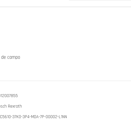
s de campo
912007855
sch Rexroth
FC5610-37K0-3P4-MDA-7P-00002-L1NN