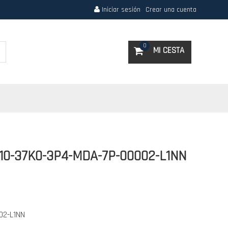
Iniciar sesión
Crear una cuenta
Search
0
MI CESTA
10-37K0-3P4-MDA-7P-00002-L1NN
02-L1NN