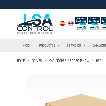
INICIO
PRODUCTOS
SERVICIOS
CATÁLOGO
HOME
DRIVES
VARIADORES DE FRECUENCIA
REFU
Saltar
al
final
de
la
galería
de