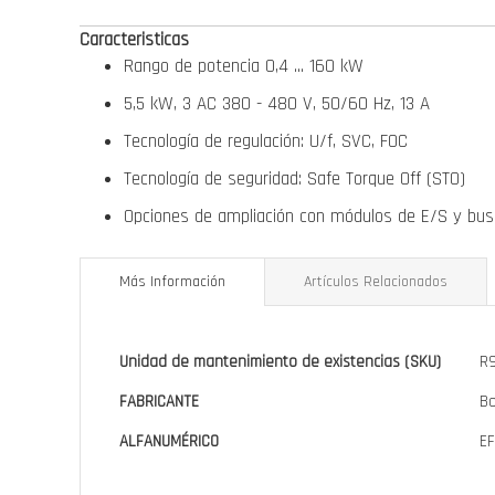
de
Caracteristicas
la
Rango de potencia 0,4 … 160 kW
galería
de
5,5 kW, 3 AC 380 - 480 V, 50/60 Hz, 13 A
imágenes
Tecnología de regulación: U/f, SVC, FOC
Tecnología de seguridad: Safe Torque Off (STO)
Opciones de ampliación con módulos de E/S y bu
Más Información
Artículos Relacionados
Más
Unidad de mantenimiento de existencias (SKU)
R
Información
FABRICANTE
Bo
ALFANUMÉRICO
E