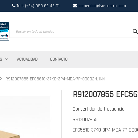
Telf. (+34) 960 62 43 01
comercial@lsa-control.com
Search
S
ACTUALIDAD
CONTACTO
R912007855 EFC5610-37K0-3P4-MDA-7P-00002-L1NN
R912007855 EFC56
Convertidor de frecuencia
R912007855
EFC5610-37K0-3P4-MDA-7P-000