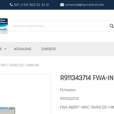
Telf. (+34) 960 62 43 01
comercial@lsa-control.com
Search
S
ACTUALIDAD
CONTACTO
-MPC-19VRS-D5-1-NNN-NN
R911343714 FWA-I
Firmware
R911343714
FWA-INDRV*-MPC-19VRS-D5-1-N