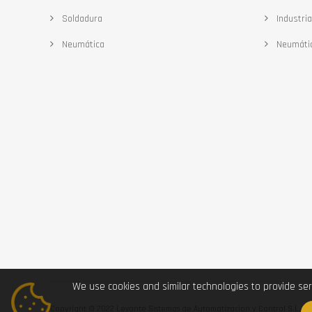
Soldadura
Industria
Neumática
Neumáti
We use cookies and similar technologies to provide ser
Copyright © 2022 Levante Sistemas de Automatización y Control S.L.