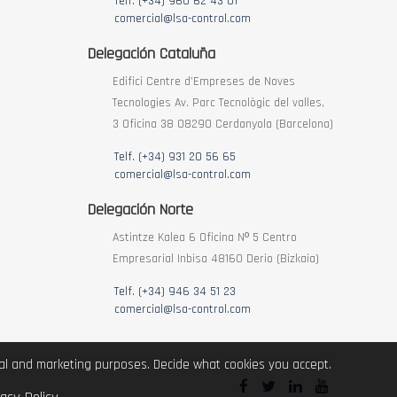
Telf. (+34) 960 62 43 01
comercial@lsa-control.com
Delegación Cataluña
Edifici Centre d’Empreses de Noves
Tecnologies Av. Parc Tecnològic del valles,
3 Oficina 38 08290 Cerdanyola (Barcelona)
Telf. (+34) 931 20 56 65
comercial@lsa-control.com
Delegación Norte
Astintze Kalea 6 Oficina Nº 5 Centro
Empresarial Inbisa 48160 Derio (Bizkaia)
Telf. (+34) 946 34 51 23
comercial@lsa-control.com
ical and marketing purposes. Decide what cookies you accept.