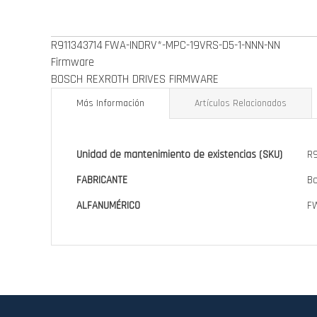
de
la
R911343714
FWA-INDRV*-MPC-19VRS-D5-1-NNN-NN
galería
Firmware
de
BOSCH REXROTH DRIVES FIRMWARE
imágenes
Más Información
Artículos Relacionados
Más
Unidad de mantenimiento de existencias (SKU)
R9
Información
FABRICANTE
Bo
ALFANUMÉRICO
F