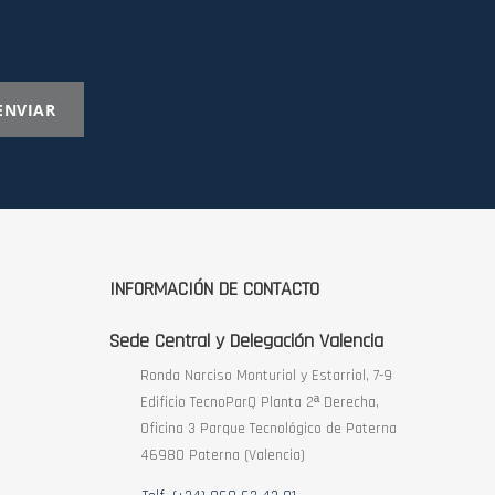
ENVIAR
INFORMACIÓN DE CONTACTO
Sede Central y Delegación Valencia
Ronda Narciso Monturiol y Estarriol, 7-9
Edificio TecnoParQ Planta 2ª Derecha,
Oficina 3 Parque Tecnológico de Paterna
46980 Paterna (Valencia)