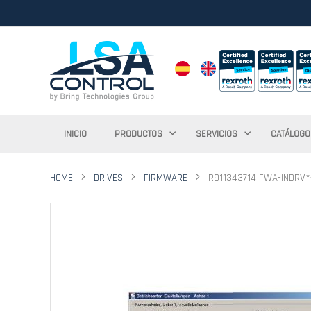
INICIO
PRODUCTOS
SERVICIOS
CATÁLOGO
HOME
DRIVES
FIRMWARE
R911343714 FWA-INDRV*
Saltar
al
final
de
la
galería
de