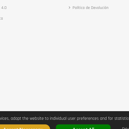
 4.0
Política de Devolución
ca
vices, adapt the website to individual user preferences and for statist