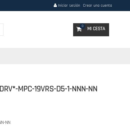
Iniciar sesión
Crear una cuenta
Search
0
MI CESTA
NDRV*-MPC-19VRS-D5-1-NNN-NN
NN-NN