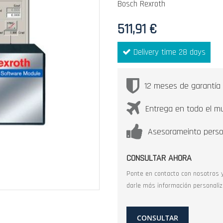
Bosch Rexroth
511,91 €
Delivery time 28 days
12 meses de garantía
Entrega en todo el m
Asesorameinto perso
CONSULTAR AHORA
Ponte en contacto con nosotros 
darle más información personaliz
CONSULTAR