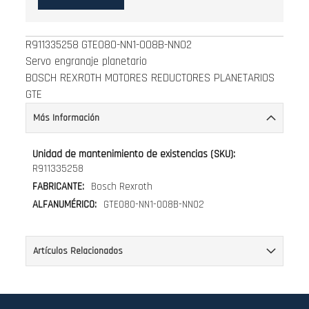
R911335258
GTE080-NN1-008B-NN02
Servo engranaje planetario
BOSCH REXROTH MOTORES REDUCTORES PLANETARIOS
GTE
Más Información
Más
Información
R911335258
Bosch Rexroth
GTE080-NN1-008B-NN02
Artículos Relacionados