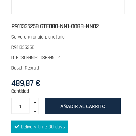
Saltar
al
R911335258 GTE080-NN1-008B-NN02
comienzo
Servo engranaje planetario
de
la
R911335258
galería
GTE080-NN1-008B-NN02
de
Bosch Rexroth
imágenes
489,87 €
Cantidad
AÑADIR AL CARRITO
Delivery time 30 days