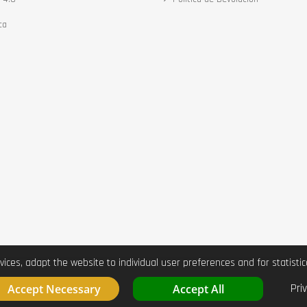
ca
vices, adapt the website to individual user preferences and for statist
Pri
Accept Necessary
Accept All