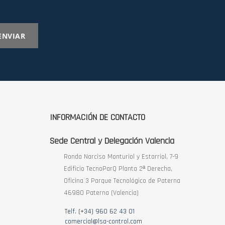
ENVIAR
INFORMACIÓN DE CONTACTO
Sede Central y Delegación Valencia
Ronda Narciso Monturiol y Estarriol, 7-9
Edificio TecnoParQ Planta 2ª Derecha,
Oficina 3 Parque Tecnológico de Paterna
46980 Paterna (Valencia)
Telf. (+34) 960 62 43 01
comercial@lsa-control.com