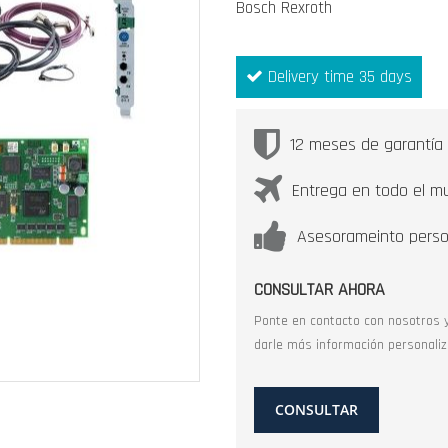
Bosch Rexroth
Delivery time 35 days
12 meses de garantía
Entrega en todo el m
Asesorameinto perso
CONSULTAR AHORA
Ponte en contacto con nosotros 
darle más información personaliz
CONSULTAR