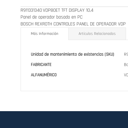
de
R911331340
VDP80ET TFT DISPLAY 10,4
la
Panel de operador basado en PC
galería
BOSCH REXROTH CONTROLES PANEL DE OPERADOR VDP
de
imágenes
Más Información
Artículos Relacionados
Más
Unidad de mantenimiento de existencias (SKU)
R
Información
FABRICANTE
Bo
ALFANUMÉRICO
VD