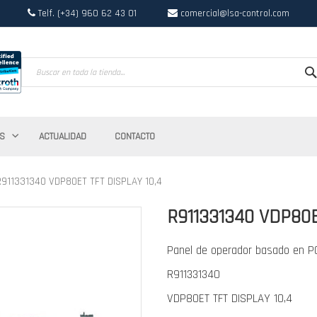
Telf. (+34) 960 62 43 01
comercial@lsa-control.com
Search
S
ACTUALIDAD
CONTACTO
R911331340 VDP80ET TFT DISPLAY 10,4
R911331340 VDP80E
Panel de operador basado en P
R911331340
VDP80ET TFT DISPLAY 10,4