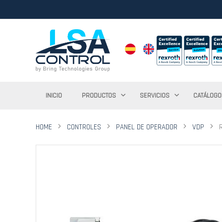
INICIO
PRODUCTOS
SERVICIOS
CATÁLOGO
HOME
CONTROLES
PANEL DE OPERADOR
VDP
Saltar
al
final
de
la
galería
de