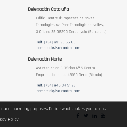
Delegación Cataluña
Edifici Centre d’Empreses de Noves
Tecnologies Av. Parc Tecnològic del valles,
3 Oficina 38 08290 Cerdanyola (Barcelona)
Telf. (+34) 931 20 56 65
comercial@lsa-control.com
Delegación Norte
Astintze Kalea 6 Oficina Nº 5 Centro
Empresarial Inbisa 48160 Derio (Bizkaia)
Telf. (+34) 946 34 51 23
comercial@lsa-control.com
ical and marketing purposes. Decide what cookies you accept.
vacy Policy