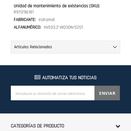
Más
Información
R911296181
Indramat
HVE03.2-W030N/S201
Artículos Relacionados
AUTOMATIZA TUS NOTICIAS
Inscríbase
ENVIAR
a
nuestro
boletín
de
noticias:
CATEGORÍAS DE PRODUCTO