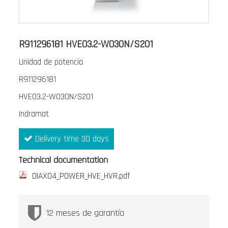
Saltar
al
R911296181 HVE03.2-W030N/S201
comienzo
Unidad de potencia
de
la
R911296181
galería
HVE03.2-W030N/S201
de
Indramat
imágenes
Delivery time 30 days
Technical documentation
DIAX04_POWER_HVE_HVR.pdf
12 meses de garantía