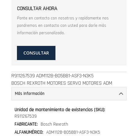
CONSULTAR AHORA
Ponte en contacto con nosotros y rapidamente nos
pondremos en contacto con usted para darle más
información personalizada.
CONSULTAR
R911267539
ADM112B-B05BB1-ASF3-N3K5
BOSCH REXROTH MOTORES SERVO MOTORES ADM
Más Información
Más
Información
R911267539
Bosch Rexroth
ADM112B-B05BB1-ASF3-N3K5