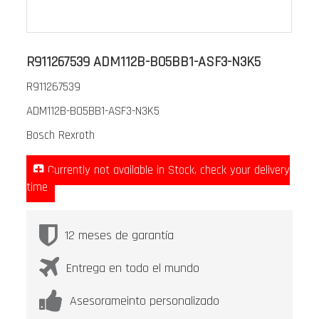
Saltar
al
R911267539 ADM112B-B05BB1-ASF3-N3K5
comienzo
R911267539
de
la
ADM112B-B05BB1-ASF3-N3K5
galería
Bosch Rexroth
de
imágenes
Currently not available in Stock, check your delivery
time
12 meses de garantía
Entrega en todo el mundo
Asesorameinto personalizado