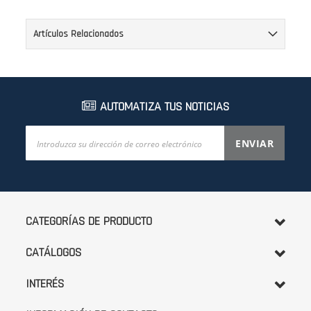
Artículos Relacionados
AUTOMATIZA TUS NOTICIAS
Inscríbase
ENVIAR
a
nuestro
boletín
de
noticias:
CATEGORÍAS DE PRODUCTO
CATÁLOGOS
INTERÉS