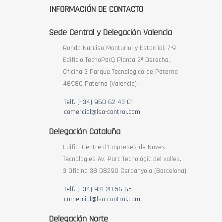
INFORMACIÓN DE CONTACTO
Sede Central y Delegación Valencia
Ronda Narciso Monturiol y Estarriol, 7-9
Edificio TecnoParQ Planta 2ª Derecha,
Oficina 3 Parque Tecnológico de Paterna
46980 Paterna (Valencia)
Telf. (+34) 960 62 43 01
comercial@lsa-control.com
Delegación Cataluña
Edifici Centre d’Empreses de Noves
Tecnologies Av. Parc Tecnològic del valles,
3 Oficina 38 08290 Cerdanyola (Barcelona)
Telf. (+34) 931 20 56 65
comercial@lsa-control.com
Delegación Norte