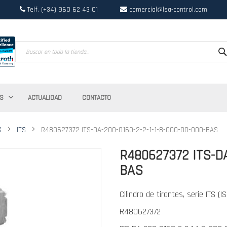
Telf. (+34) 960 62 43 01
comercial@lsa-control.com
Search
S
ACTUALIDAD
CONTACTO
S
ITS
R480627372 ITS-DA-200-0160-2-2-1-1-8-000-00-000-BAS
R480627372 ITS-DA
BAS
Cilindro de tirantes, serie ITS (I
R480627372