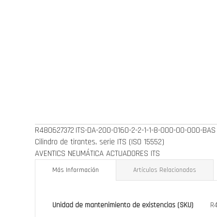
de
la
galería
de
imágenes
R480627372
ITS-DA-200-0160-2-2-1-1-8-000-00-000-BAS
Cilindro de tirantes, serie ITS (ISO 15552)
AVENTICS NEUMÁTICA ACTUADORES ITS
Más Información
Artículos Relacionados
Más
Unidad de mantenimiento de existencias (SKU)
R
Información