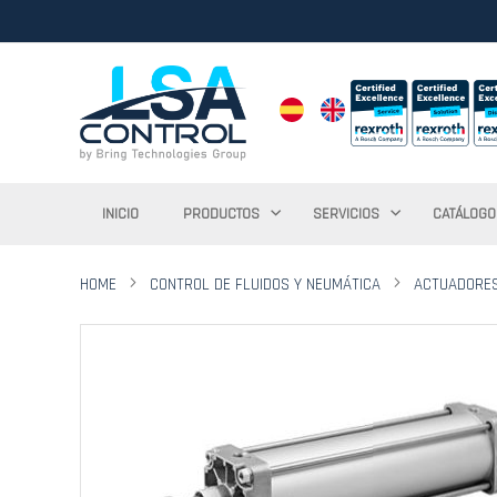
INICIO
PRODUCTOS
SERVICIOS
CATÁLOGO
HOME
CONTROL DE FLUIDOS Y NEUMÁTICA
ACTUADORE
Saltar
al
final
de
la
galería
de