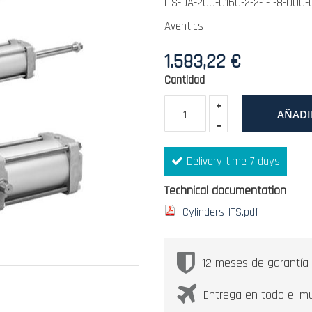
ITS-DA-200-0160-2-2-1-1-8-000
Aventics
1.583,22 €
Cantidad
AÑADI
Delivery time 7 days
Technical documentation
Cylinders_ITS.pdf
12 meses de garantía
Entrega en todo el m