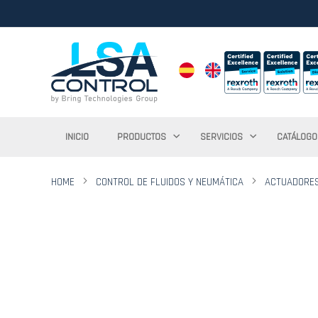
INICIO
PRODUCTOS
SERVICIOS
CATÁLOGO
HOME
CONTROL DE FLUIDOS Y NEUMÁTICA
ACTUADORE
Saltar
al
final
de
la
galería
de