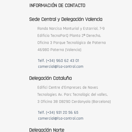
INFORMACIÓN DE CONTACTO
Sede Central y Delegación Valencia
Ronda Narciso Monturiol y Estarriol, 7-9
Edificio TecnoParQ Planta 2ª Derecha,
Oficina 3 Parque Tecnológico de Paterna
46980 Paterna (Valencia)
Telf. (+34) 960 62 43 01
comercial@lsa-control.com
Delegación Cataluña
Edifici Centre d’Empreses de Noves
Tecnologies Av. Parc Tecnològic del valles,
3 Oficina 38 08290 Cerdanyola (Barcelona)
Telf. (+34) 931 20 56 65
comercial@lsa-control.com
Delegación Norte