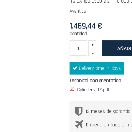
ITS-DA-160-0500-2-2-1-1-8-000
Aventics
1.469,44 €
Cantidad
AÑADI
Delivery time 14 days
Technical documentation
Cylinders_ITS.pdf
12 meses de garantía
Entrega en todo el m