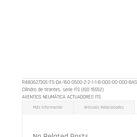
de
la
galería
de
imágenes
R480627305
ITS-DA-160-0500-2-2-1-1-8-000-00-000-BA
Cilindro de tirantes, serie ITS (ISO 15552)
AVENTICS NEUMÁTICA ACTUADORES ITS
Más Información
Artículos Relacionados
Más
Unidad de mantenimiento de existencias (SKU)
R
Información
No Related Posts