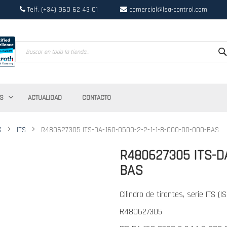
Telf. (+34) 960 62 43 01
comercial@lsa-control.com
Search
S
ACTUALIDAD
CONTACTO
S
ITS
R480627305 ITS-DA-160-0500-2-2-1-1-8-000-00-000-BAS
R480627305 ITS-DA
BAS
Cilindro de tirantes, serie ITS (I
R480627305