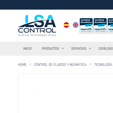
INICIO
PRODUCTOS
SERVICIOS
CATÁLOGO
HOME
CONTROL DE FLUIDOS Y NEUMÁTICA
TECNOLOGÍA
Saltar
al
final
de
la
galería
de