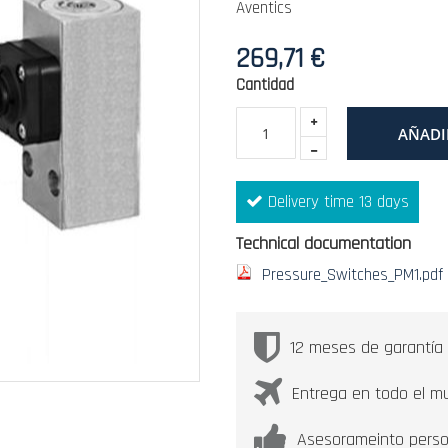
Aventics
269,71 €
Cantidad
AÑADI
Delivery time 13 days
Technical documentation
Pressure_Switches_PM1.pdf
12 meses de garantía
Entrega en todo el m
Asesorameinto perso