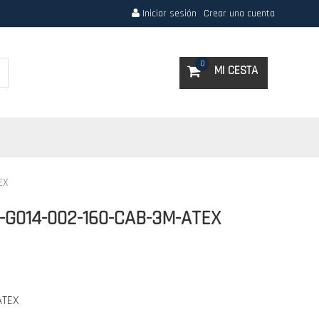
Iniciar sesión
Crear una cuenta
Search
0
MI CESTA
EX
-G014-002-160-CAB-3M-ATEX
ATEX