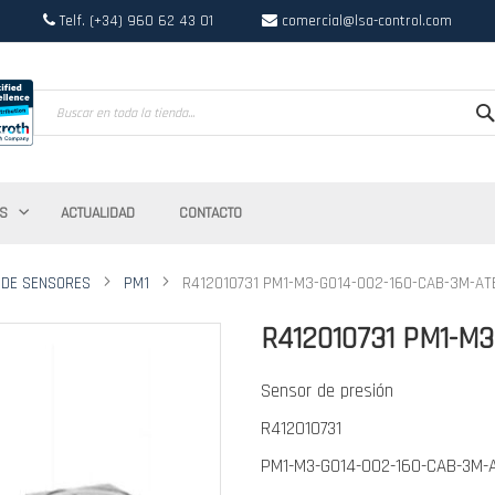
Telf. (+34) 960 62 43 01
comercial@lsa-control.com
Search
S
ACTUALIDAD
CONTACTO
 DE SENSORES
PM1
R412010731 PM1-M3-G014-002-160-CAB-3M-AT
R412010731 PM1-M3
Sensor de presión
R412010731
PM1-M3-G014-002-160-CAB-3M-