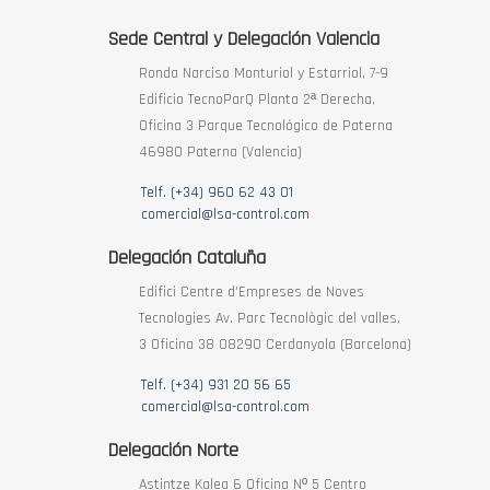
Sede Central y Delegación Valencia
Ronda Narciso Monturiol y Estarriol, 7-9
Edificio TecnoParQ Planta 2ª Derecha,
Oficina 3 Parque Tecnológico de Paterna
46980 Paterna (Valencia)
Telf. (+34) 960 62 43 01
comercial@lsa-control.com
Delegación Cataluña
Edifici Centre d’Empreses de Noves
Tecnologies Av. Parc Tecnològic del valles,
3 Oficina 38 08290 Cerdanyola (Barcelona)
Telf. (+34) 931 20 56 65
comercial@lsa-control.com
Delegación Norte
Astintze Kalea 6 Oficina Nº 5 Centro