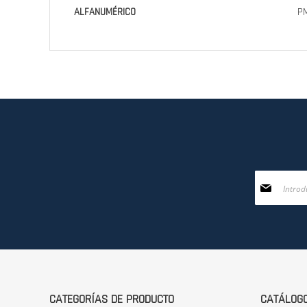
ALFANUMÉRICO
P
Inscríbase
a
nuestro
boletín
de
noticias:
CATEGORÍAS DE PRODUCTO
CATÁLOG