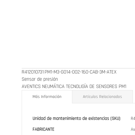
de
la
galería
de
imágenes
R412010731
PM1-M3-G014-002-160-CAB-3M-ATEX
Sensor de presión
AVENTICS NEUMÁTICA TECNOLIGÍA DE SENSORES PM1
Más Información
Artículos Relacionados
Más
Unidad de mantenimiento de existencias (SKU)
R4
Información
FABRICANTE
Av