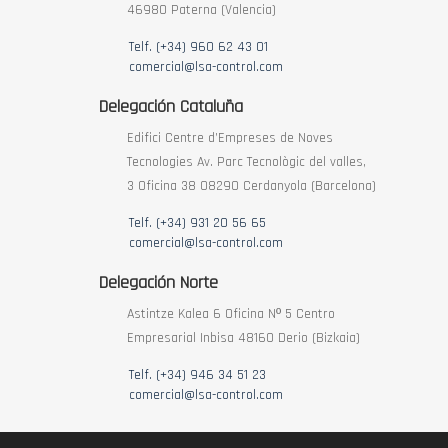
46980 Paterna (Valencia)
Telf. (+34) 960 62 43 01
comercial@lsa-control.com
Delegación Cataluña
Edifici Centre d’Empreses de Noves
Tecnologies Av. Parc Tecnològic del valles,
3 Oficina 38 08290 Cerdanyola (Barcelona)
Telf. (+34) 931 20 56 65
comercial@lsa-control.com
Delegación Norte
Astintze Kalea 6 Oficina Nº 5 Centro
Empresarial Inbisa 48160 Derio (Bizkaia)
Telf. (+34) 946 34 51 23
comercial@lsa-control.com