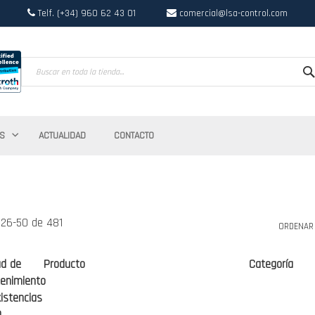
Telf. (+34) 960 62 43 01
comercial@lsa-control.com
Search
S
ACTUALIDAD
CONTACTO
s
26
-
50
de
481
ORDENAR
ad de
Producto
Categoría
enimiento
istencias