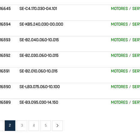
16645
SE-C4.170.030-04.101
MOTORES
/
SER
16594
SE-KB5.240.030-00.000
MOTORES
/
SER
16593
SE-B2.040.060-10.015
MOTORES
/
SER
16592
SE-B2.030.060-10.015
MOTORES
/
SER
16591
SE-B2.010.060-10.015
MOTORES
/
SER
16590
SE-LB3.075.060-10.100
MOTORES
/
SER
16589
SE-B3.095.030-14.150
MOTORES
/
SER
r
Página
Siguiente
ágina
Actualmente estás leyendo página
Página
Página
Página
2
3
4
5