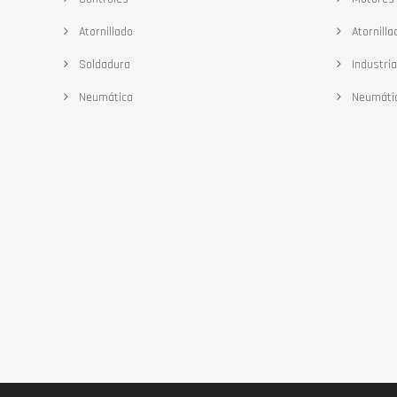
Atornillado
Atornilla
Soldadura
Industria
Neumática
Neumáti