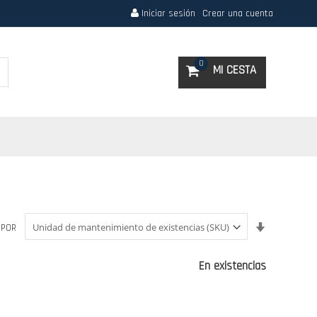
Iniciar sesión
Crear una cuenta
Search
0
MI CESTA
Fijar
 POR
Dirección
Ascendent
En existencias