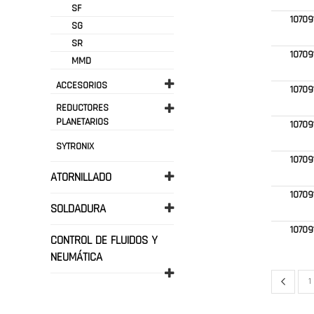
SF
10709
SG
SR
10709
MMD
ACCESORIOS
10709
REDUCTORES
PLANETARIOS
10709
SYTRONIX
10709
ATORNILLADO
10709
SOLDADURA
10709
CONTROL DE FLUIDOS Y
NEUMÁTICA
Página
Página
Anterio
P
1