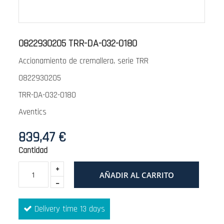
Saltar
al
0822930205 TRR-DA-032-0180
comienzo
Accionamiento de cremallera, serie TRR
de
la
0822930205
galería
TRR-DA-032-0180
de
Aventics
imágenes
839,47 €
Cantidad
AÑADIR AL CARRITO
Delivery time 13 days