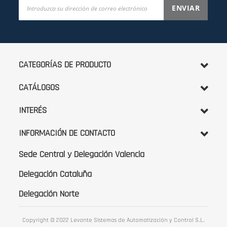
Inscríbase
ENVIAR
a
nuestro
boletín
de
noticias:
CATEGORÍAS DE PRODUCTO
CATÁLOGOS
INTERÉS
INFORMACIÓN DE CONTACTO
Sede Central y Delegación Valencia
Delegación Cataluña
Delegación Norte
Copyright © 2022 Levante Sistemas de Automatización y Control S.L.